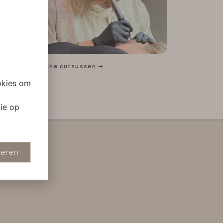
Online cursussen ➞
okies om
ie op
teren