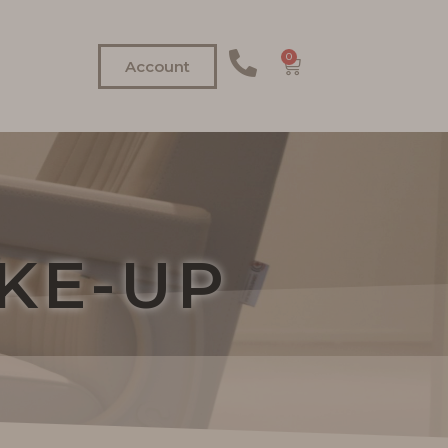
0
Account
KE-UP