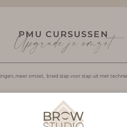
PMU CURSUSSEN
Upgrade je omzet
ngen, meer omzet, breid stap voor stap uit met technie