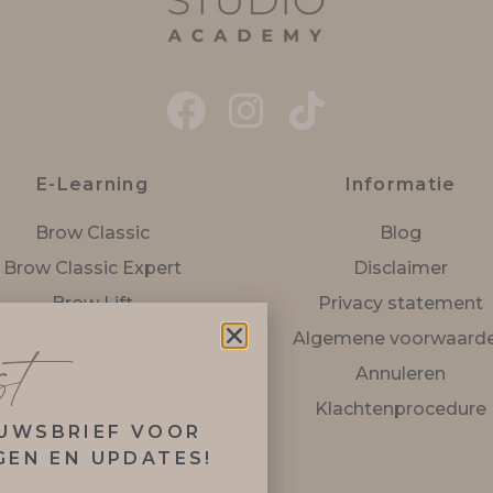
E-Learning
Informatie
Brow Classic
Blog
Brow Classic Expert
Disclaimer
Brow Lift
Privacy statement
Henna Brows
Algemene voorwaard
st
Hybrid Brows
Annuleren
Lash Lift
Klachtenprocedure
EUWSBRIEF VOOR
DIY Brow Classic
GEN EN UPDATES!
DIY Brow Lift