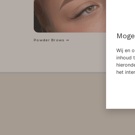
Moge
Powder Brows ➞
Infrala
Wij en 
inhoud t
hierond
het inte