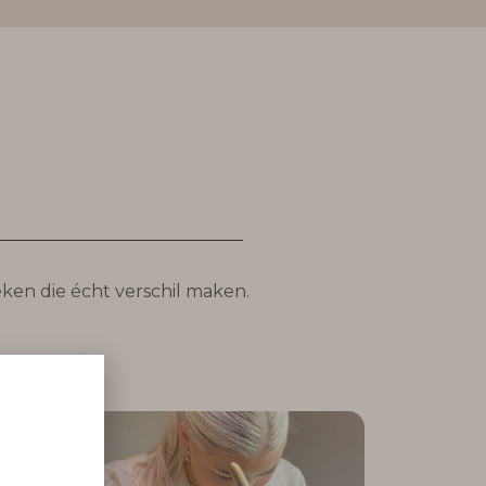
ken die écht verschil maken.